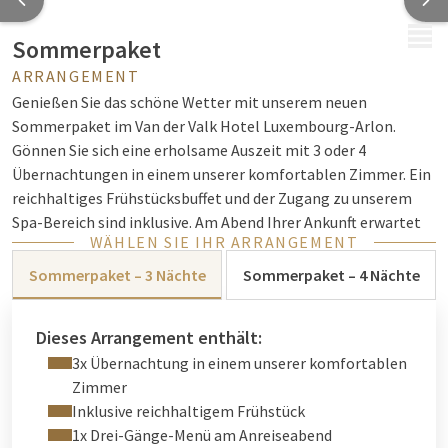
MENÜ
Sommerpaket
ARRANGEMENT
Genießen Sie das schöne Wetter mit unserem neuen
Sommerpaket im Van der Valk Hotel Luxembourg-Arlon.
Gönnen Sie sich eine erholsame Auszeit mit 3 oder 4
Übernachtungen in einem unserer komfortablen Zimmer. Ein
reichhaltiges Frühstücksbuffet und der Zugang zu unserem
Spa-Bereich sind inklusive. Am Abend Ihrer Ankunft erwartet
WÄHLEN SIE IHR ARRANGEMENT
Sie ein 3-Gänge-Menü.
Sommerpaket – 3 Nächte
Sommerpaket – 4 Nächte
Entspannen Sie sich am Pool, genießen Sie die Sauna und
erkunden Sie die Umgebung zwischen Belgien, Luxemburg und
Frankreich. Ob romantischer Kurzurlaub oder ein paar
Dieses Arrangement enthält:
wohlverdiente Tage der Erholung – unser Sommerpaket
3x Übernachtung in einem unserer komfortablen
bietet Ihnen die perfekte Gelegenheit, die Jahreszeit in
Zimmer
vollen Zügen zu genießen.
Inklusive reichhaltigem Frühstück
1x Drei-Gänge-Menü am Anreiseabend