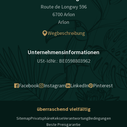
Route de Longwy 596
6700 Arlon
Arlon
Wegbeschreibung
Unternehmensinformationen
USt-IdNr.: BE0598803962
Facebook
Instagram
LinkedIn
Pinterest
überraschend vielfältig
Sitemap
Privatsphäre
Kekse
Verantwortung
Bedingungen
Beste Preisgarantie