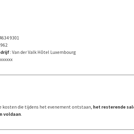
 4634 9301
.962
drijf
: Van der Valk Hôtel Luxembourg
-xxxxxx
n
e kosten die tijdens het evenement ontstaan,
het resterende sal
en voldaan
.