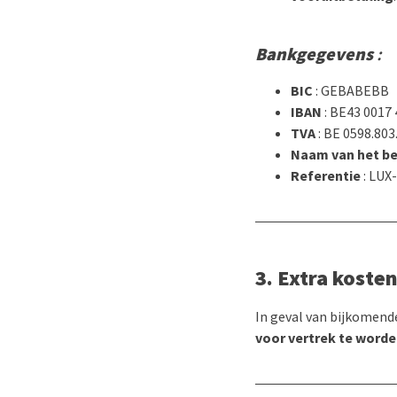
Bankgegevens
:
BIC
: GEBABEBB
IBAN
: BE43 0017
TVA
: BE 0598.803
Naam van het be
Referentie
: LUX
3. Extra koste
In geval van bijkomend
voor vertrek te word