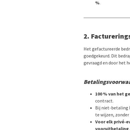
%
.
2. Facturerin
Het gefactureerde bedr
goedgekeurd. Dit bedra
gevraagd en door het h
Betalingsvoorwa
100 % van het g
contract.
Bij niet-betaling
te wijzen, zonder
Voor elk privé-
vooruitbetaling
.