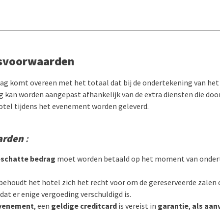
gsvoorwaarden
ag komt overeen met het totaal dat bij de ondertekening van het 
g kan worden aangepast afhankelijk van de extra diensten die doo
otel tijdens het evenement worden geleverd.
arden
:
eschatte bedrag
moet worden betaald op het moment van ondert
 behoudt het hotel zich het recht voor om de gereserveerde zalen
 dat er enige vergoeding verschuldigd is.
evenement
, een
geldige creditcard
is vereist in
garantie
,
als aan