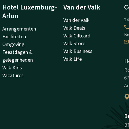
Hotel Luxemburg-
Van der Valk
C
Arlon
Van der Valk
24
Valk Deals
Arrangementen
Be
Valk Giftcard
Faciliteiten
Valk Store
Omgeving
Valk Business
Feestdagen &
Valk Life
gelegenheden
H
Valk Kids
Ro
Vacatures
67
Ar
B
B