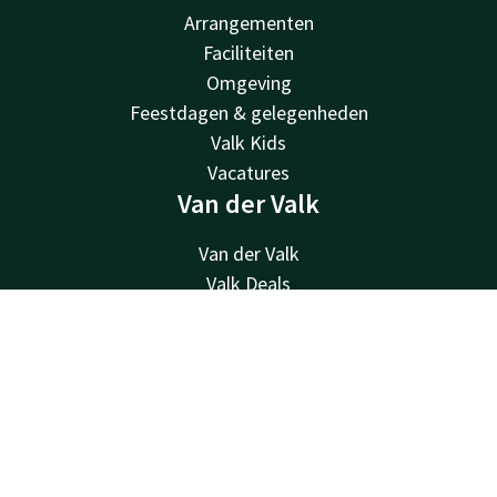
Arrangementen
Faciliteiten
Omgeving
Feestdagen & gelegenheden
Valk Kids
Vacatures
Van der Valk
Van der Valk
Valk Deals
Valk Giftcard
Contact
Account
NL
Valk Store
Valk Business
Boek nu
Valk Life
Contact
24u bereikbaar - lokaal tarief