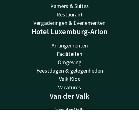
Kamers & Suites
Restaurant
Vergaderingen & Evenementen
Hotel Luxemburg-Arlon
Arrangementen
Faciliteiten
Omgeving
Feestdagen & gelegenheden
Valk Kids
Vacatures
Van der Valk
Van der Valk
Valk Deals
Contact
Account
NL
Valk Giftcard
Valk Store
Boek nu