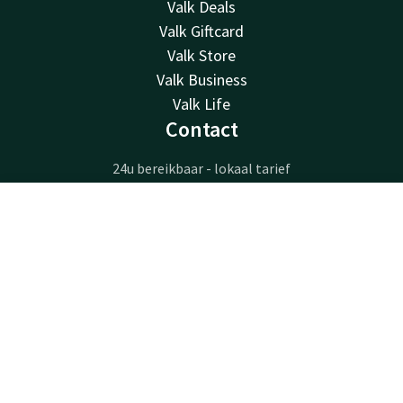
Valk Deals
Valk Giftcard
Valk Store
Valk Business
Valk Life
Contact
24u bereikbaar - lokaal tarief
+32 63233222
Bereikbaar via mail
Contact
Account
NL
info@luxembourg.valk.com
Boek nu
Hotel Luxembourg-Arlon
Route de Longwy 596
6700 Arlon
Arlon