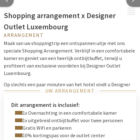
MENU
Shopping arrangement x Designer
Outlet Luxembourg
ARRANGEMENT
Maak van uw shoppingtrip een ontspannen uitje met ons
speciale Shopping Arrangement. Verblijf in een comfortabele
kamer en geniet van een heerlijk ontbijtbuffet, terwijl u
profiteert van exclusieve voordelen bij Designer Outlet
Luxembourg.
Op slechts een paar minuten van het hotel vindt u Designer
UW ARRANGEMENT
Outlet Luxembourg, met 60 merken zoals Hugo Boss, Nike en
The Kooples. Van maandag tot en met zaterdag bieden zij het
Dit arrangement is inclusief:
hele jaar door aantrekkelijke kortingen. De kortingspas biedt
1x Overnachting in een comfortabele kamer
10% extra korting, geldig in deelnemende winkels. (Exclusief
1x uitgebreid ontbijtbuffet voor twee personen
lopende promoties.)
Gratis Wifi en parkeren
10% kortingspas voor de outlet center