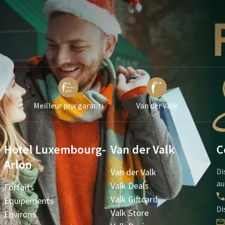
Meilleur prix garanti
Van der Valk
Hotel Luxembourg-
Van der Valk
C
Arlon
Van der Valk
Di
au
Valk Deals
Forfaits
Valk Giftcard
Équipements
Di
Valk Store
Environs