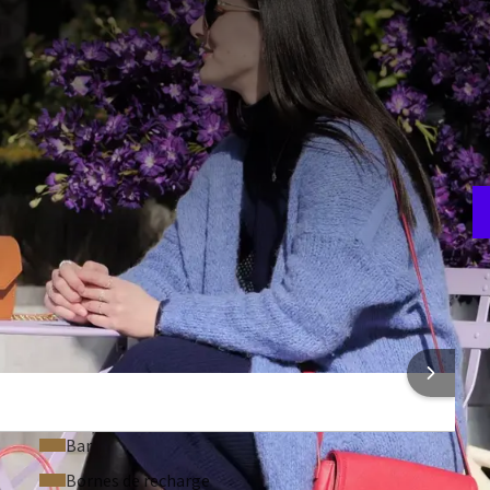
s une chambre luxueuse à tarif avantageux avec petit-
utiques du centre Designer Outlet Luxembourg. À seulement
tre comme Hugo Boss, Nike, The Kooples vous accueillent du
oute l’année.
*Hors promotions en cours. Dans les boutiques
RE FORFAIT
F
7
utlet Luxembourg
ONS SUR L'HÔTEL
Bar
Bornes de recharge