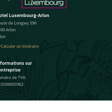
otel Luxembourg-Arlon
ute de Longwy 596
00 Arlon
lon
Calculer un itinéraire
nformations sur
entreprise
uméro de TVA:
E0598803962