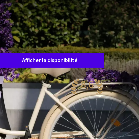
Disposition de la chambre
1 chambre, 2 personnes
Forfait
1 Nuit
Durée du séjour
Choisissez des dates
Afficher la disponibilité
8,6
antastique
83 reviews