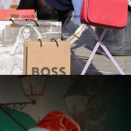
Parking gratuit
Accessible aux fauteuils roulants
Service en chambre
RÉQUEMMENT POSÉES
rif avantageux
er Outlet Luxembourg