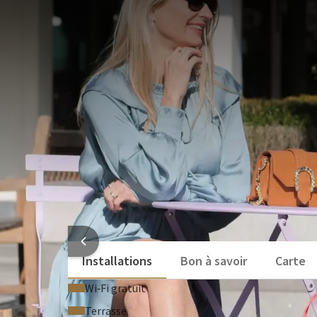
FORFAIT
Comment résister à un séjour shopping ? Nuitée dan
déjeuner, et 10%* de réduction valable dans les bo
quelques minutes de l’hôtel, les 60 marques du cen
lundi au samedi et vous proposent des prix réduits t
VOT
participantes.
Ce paquet comprend:
1x nuit dans l'une de nos chambres
1x buffet petit-déjeuner
Wifi et parking gratuit
10% réduction dans le Centre Designer O
INFORMATI
Installations
Bon à savoir
Carte
Wi‑Fi gratuit
Terrasse