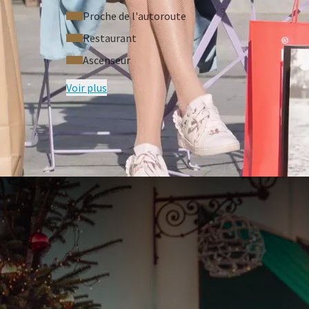
Proche de l'autoroute
Restaurant
Ascenseur
Voir plus
QUESTIONS F
Conditions du forfait
Nuit dans l'une de nos chambres à ta
Petit-déjeuner
10% réduction dans le centre Design