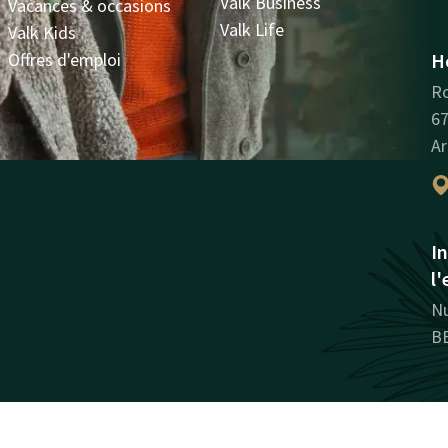
Valk Business
Vacances & occasions
Valk Life
Valk Kids
Offres d'emploi
H
Ro
67
Ar
I
l'
N
B
Facebook
Instagram
LinkedIn
Pinterest