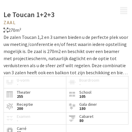
MENU
Le Toucan 1+2+3
ZAAL
270m²
De zalen Toucan 1,2 en 3 samen bieden u de perfecte plek voor
uw meeting/conferentie en/of feest waarin iedere opstelling
mogelijk is. De zaal is 270m2 en beschikt over een beamer
met projectiescherm, natuurlijk daglicht en de optie tot
verduisteren als u de sfeer zelf wilt regelen. Deze combinatie
van 3 zalen heeft ook een balkon tot zijn beschikking en biedt
u en uw uitgenodigden gratis WiFi tijdens het evenement.
U-vorm
Boardroom
-
-
Theater
School
255
105
Receptie
Gala diner
200
180
Examen
Cabaret
-
80
Carré