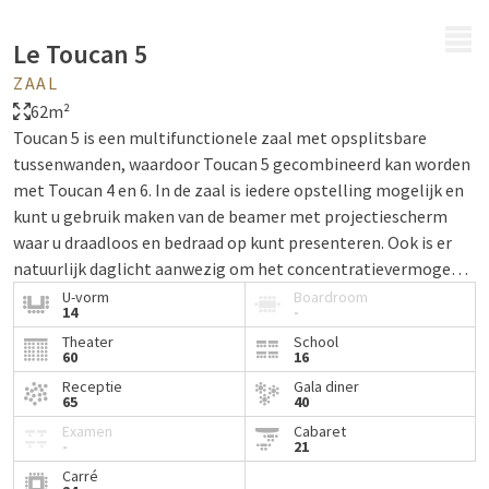
MENU
Le Toucan 5
ZAAL
62m²
Toucan 5 is een multifunctionele zaal met opsplitsbare
tussenwanden, waardoor Toucan 5 gecombineerd kan worden
met Toucan 4 en 6. In de zaal is iedere opstelling mogelijk en
kunt u gebruik maken van de beamer met projectiescherm
waar u draadloos en bedraad op kunt presenteren. Ook is er
natuurlijk daglicht aanwezig om het concentratievermogen
te bevorderen en van het mooie uitzicht te genieten. De zaal
U-vorm
Boardroom
14
-
beschikt over gratis WiFi en u heeft de mogelijkheid tot gratis
Theater
School
parkeren.
60
16
Receptie
Gala diner
65
40
Examen
Cabaret
-
21
Carré