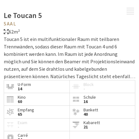
MENÜ
Le Toucan 5
SAAL
62m²
Toucan 5 ist ein multifunktionaler Raum mit teilbaren
Trennwänden, sodass dieser Raum mit Toucan 4 und 6
kombiniert werden kann. Im Raum ist jede Anordnung
möglich und Sie können den Beamer mit Projektionsleinwand
nutzen, auf dem Sie drahtlos und kabelgebunden
präsentieren können. Natürliches Tageslicht steht ebenfalls
zur Verfügung, um die Konzentration zu fördern und die
U-Form
Block
14
-
schöne Aussicht zu genießen. Das Zimmer verfügt über
Kino
Schule
kostenfreies WLAN und Sie haben die Möglichkeit, kostenfrei
60
16
zu parken.
Empfang
Bankett
65
40
Exam
Kabarett
-
21
Carré