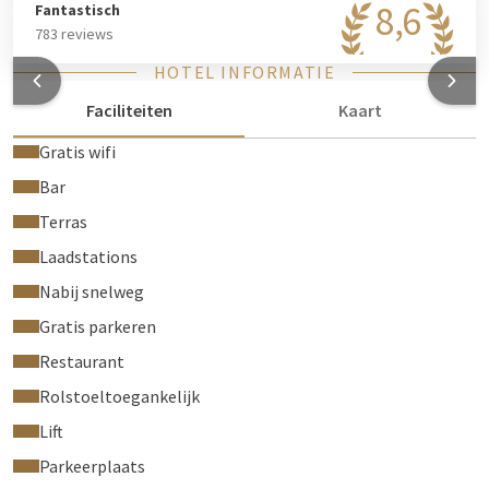
8,6
Fantastisch
783 reviews
HOTEL INFORMATIE
Faciliteiten
Kaart
Gratis wifi
Bar
Terras
Laadstations
Nabij snelweg
Gratis parkeren
Restaurant
Rolstoeltoegankelijk
Lift
Parkeerplaats