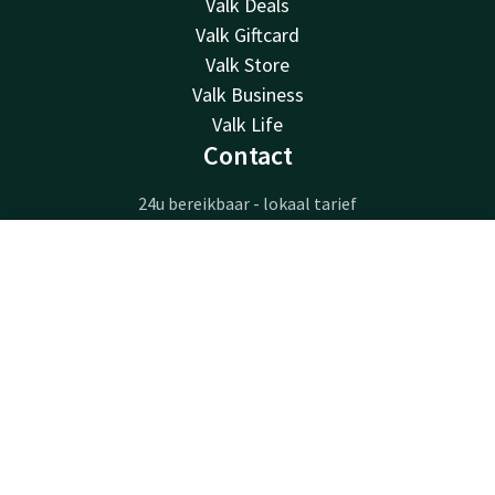
Valk Deals
Valk Giftcard
Valk Store
Valk Business
Valk Life
Contact
24u bereikbaar - lokaal tarief
+32 63233222
Bereikbaar via mail
Contact
Account
NL
info@luxembourg.valk.com
Boek nu
Hotel Luxembourg-Arlon
Route de Longwy 596
6700 Arlon
Arlon