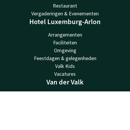
Restaurant
Vergaderingen & Evenementen
Hotel Luxemburg-Arlon
Arrangementen
Faciliteiten
Omgeving
Feestdagen & gelegenheden
Valk Kids
Vacatures
Van der Valk
Van der Valk
Valk Deals
Contact
Account
NL
Valk Giftcard
Boek nu
Valk Store
Valk Business