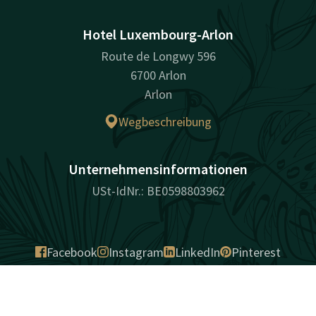
Hotel Luxembourg-Arlon
Route de Longwy 596
6700 Arlon
Arlon
Wegbeschreibung
Unternehmensinformationen
USt-IdNr.: BE0598803962
Facebook
Instagram
LinkedIn
Pinterest
Kontakt
Account
DE
überraschend vielfältig