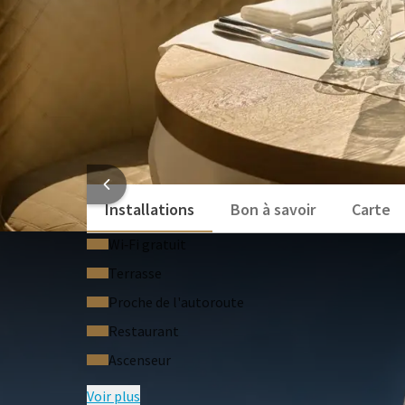
INFORMATI
Installations
Bon à savoir
Carte
Wi‑Fi gratuit
Terrasse
Proche de l'autoroute
Restaurant
Ascenseur
Voir plus