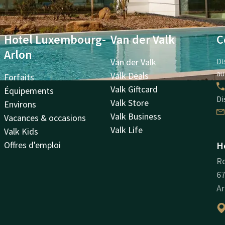
Hotel Luxembourg-
Van der Valk
C
Arlon
Van der Valk
Di
au
Valk Deals
Forfaits
Valk Giftcard
Équipements
Di
Valk Store
Environs
Valk Business
Vacances & occasions
Valk Life
Valk Kids
Offres d'emploi
H
Ro
67
Ar