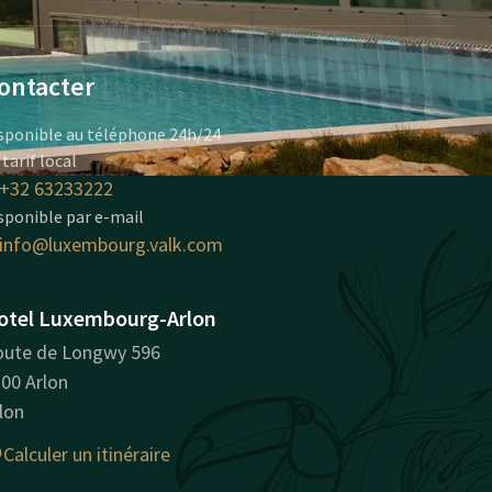
ontacter
sponible au téléphone 24h/24
 tarif local
+32 63233222
sponible par e-mail
info@luxembourg.valk.com
otel Luxembourg-Arlon
ute de Longwy 596
00 Arlon
lon
Calculer un itinéraire