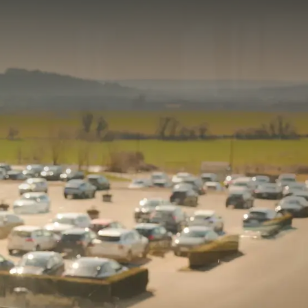
partir de
prix
p.
Disposition de la chambre
1 chambre, 2 personnes
Forfait
Package Été – 3 Nuits