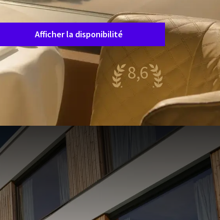
Durée du séjour
Choisissez des dates
Afficher la disponibilité
8,6
antastique
83 reviews