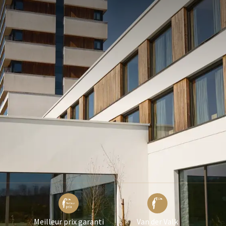
RÉQUEMMENT POSÉES
carte de crédit.
pace wellness doit être réservé à l'avance par
@luxembourg.valk.com
Meilleur prix garanti
Van der Valk