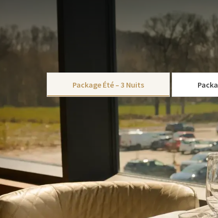
FORFAIT
Profitez pleinement des beaux jours avec notre no
Offrez-vous une parenthèse de détente avec un séjou
incluant chaque matin un généreux buffet petit-déje
3 service le soir de votre arrivée.
CHOISIR
Prenez le temps de ralentir, de vous relaxer au bord 
Package Été – 3 Nuits
Packa
entre Belgique, Luxembourg et France. Que ce soit 
mérités, notre Package Été est l’occasion idéale de 
Ce paquet comprend:
3x nuitées dans l’une de nos chambres co
Petit-déjeuner copieux compris
1x dîner 3 services le soir de l’arrivée
Accès au spa
Parking gratuit
WiFi gratuit