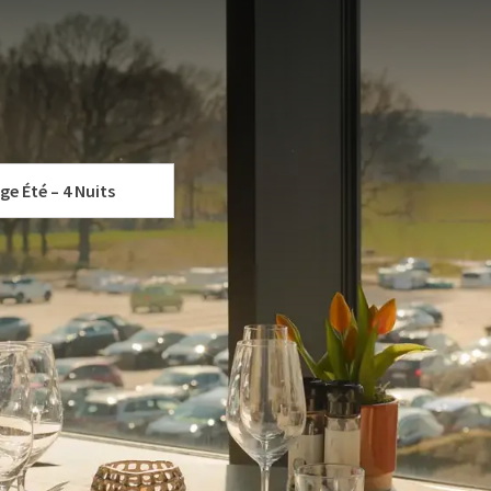
uveau Package Été au Van der Valk Hotel Luxembourg-Arlon.
r de 3 ou 4 nuits dans l’une de nos chambres confortables,
uner ainsi qu’un accès à notre espace spa. Pofitez d'un menu
 VOTRE FORFAIT
à 
de la piscine, de profiter du sauna et de découvrir les environs
ge Été – 4 Nuits
p.
pour une escapade en couple ou quelques jours de repos bien
savourer la saison en toute sérénité.
nfortables