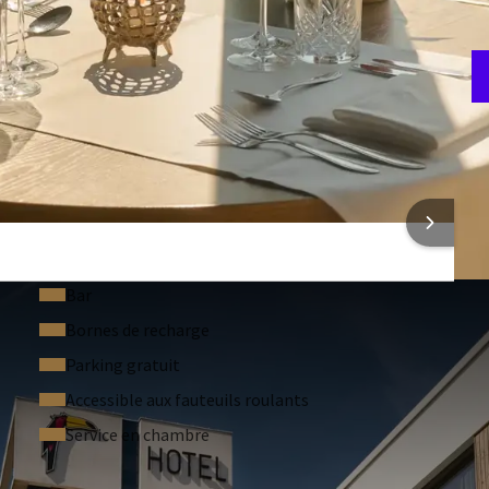
F
7
ONS SUR L'HÔTEL
Bar
Bornes de recharge
Parking gratuit
Accessible aux fauteuils roulants
Service en chambre