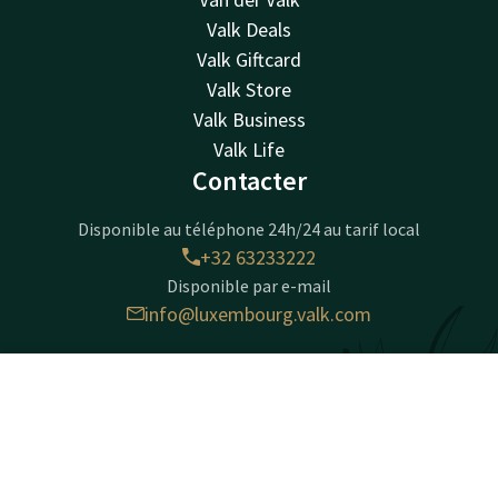
Valk Deals
Valk Giftcard
Valk Store
Valk Business
Valk Life
Contacter
Disponible au téléphone 24h/24 au tarif local
+32 63233222
Disponible par e-mail
info@luxembourg.valk.com
Hotel Luxembourg-Arlon
Contact
Compte
FR
Route de Longwy 596
6700 Arlon
Réserver
Arlon