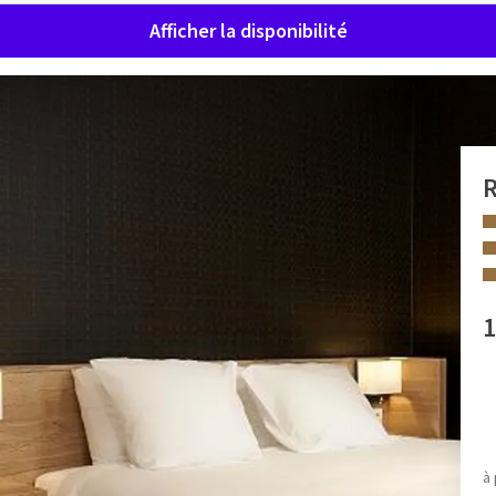
Afficher la disponibilité
R
luie
8 chambres supérieures très confortables avec balcon. Une
avec des lits confortables pour une nuit de sommeil
1
ande douche à l'italienne. Les chambres sont toutes équipées
 INSTALLATIONS
t une connexion Wi-Fi gratuite.
Averse de pluie
c un supplément de 25€ / nuit.
Articles de toilette
à 