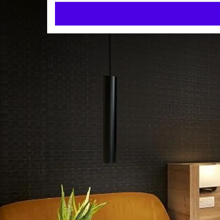
Superior balcon
SUPERIOR
30m²
Lits jumeaux ou lit king size
Averse de p
Arrivée à partir de 15:00
Départ jusqu'à 11:00
L'hôtel Van der Valk Luxembourg-Arlon dispose de 3
chambre d'hôtel élégante au design contemporain, 
merveilleusement détendue.
La belle chambre a des toilettes séparées et une gr
CHAMBRE
d'excellents extras comme un plateau / bouilloire e
Lits jumeaux ou lit king size
Nous acceptons vos animaux dans cette chambre, ave
Douche à l'italienne