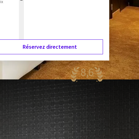
ix
Réservez directement
8,6
antastique
84 reviews