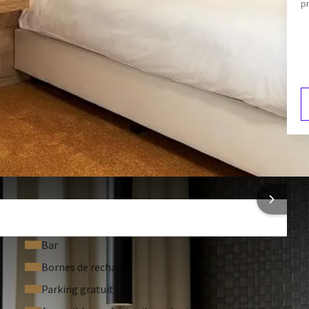
pr
upplément de 25€ / adulte (10€ / enfants)
Sèche-cheveux
Télévision
Réfrigérateur
F
7
ONS SUR L'HÔTEL
Bar
Bornes de recharge
Parking gratuit