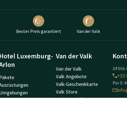
Bester Preis garantiert
Van der Valk
Hotel Luxemburg-
Van der Valk
Kont
Arlon
Van der Valk
24 Std. 
+32 
Valk Angebote
Pakete
Per E-M
Valk-Geschenkkarte
Ausrüstungen
info
Valk Store
Umgebungen
Valk Geschäft
Urlaub & Anlässe
Valk Life
Valk Kinder
Hotel
Stellenangebote
Route
6700 A