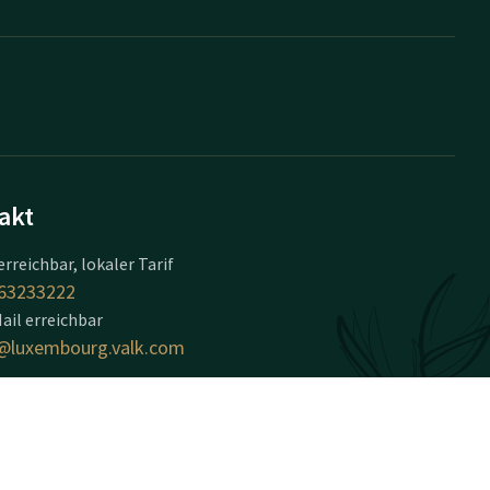
akt
erreichbar, lokaler Tarif
63233222
ail erreichbar
@luxembourg.valk.com
 Luxembourg-Arlon
 de Longwy 596
rlon