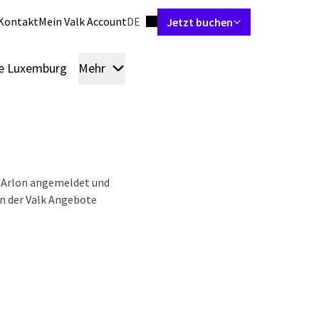
Sprache einstellen
Kontakt
Mein Valk Account
DE
Jetzt buchen
ie Luxemburg
Mehr
Zimmer & Suiten
Restaurant
Pakete
B
g-Arlon angemeldet und
an der Valk Angebote