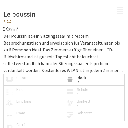
MENÜ
Le poussin
SAAL
28m²
Der Poussin ist ein Sitzungssaal mit festem
Besprechungstisch und erweist sich für Veranstaltungen bis
zu 6 Personen ideal. Das Zimmer verfügt über einen LCD-
Bildschirm und ist gut mit Tageslicht beleuchtet,
selbstverständlich kann der Sitzungssaal entsprchend
verdunkelt werden. Kostenloses WLAN ist in jedem Zimmer
zugänglich.
U-Form
Block
-
7
Kino
Schule
-
-
Empfang
Bankett
-
-
Exam
Kabarett
-
-
Carré