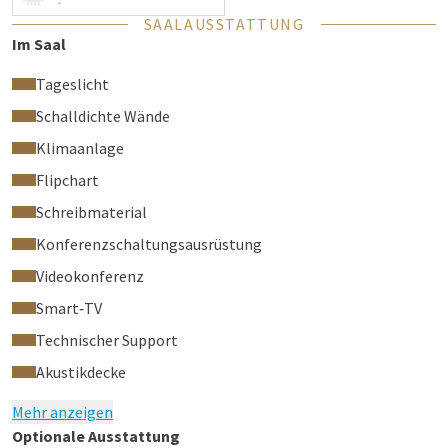
-
SAALAUSSTATTUNG
Im Saal
Tageslicht
Schalldichte Wände
Klimaanlage
Flipchart
Schreibmaterial
Konferenzschaltungsausrüstung
Videokonferenz
Smart‑TV
Technischer Support
Akustikdecke
Mehr anzeigen
Optionale Ausstattung