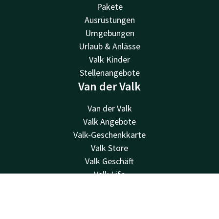
Pakete
Ausrüstungen
Umgebungen
Urlaub & Anlässe
Valk Kinder
Stellenangebote
Van der Valk
Van der Valk
Valk Angebote
Valk-Geschenkkarte
Valk Store
Valk Geschäft
Valk Life
Kontakt
Kontakt
Account
DE
24 Std. erreichbar, lokaler Tarif
Jetzt buchen