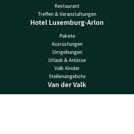
Restaurant
Treffen & Veranstaltungen
Hotel Luxemburg-Arlon
Pakete
Ausrüstungen
Umgebungen
Urlaub & Anlässe
Valk Kinder
Stellenangebote
Van der Valk
Van der Valk
Valk Angebote
Kontakt
Account
DE
Valk-Geschenkkarte
Jetzt buchen
Valk Store
Valk Geschäft