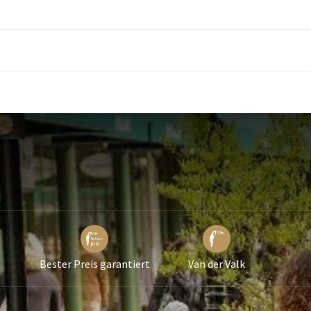
Bester Preis garantiert
Van der Valk