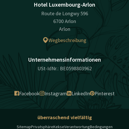
Hotel Luxembourg-Arlon
Route de Longwy 596
6700 Arlon
Arlon
Wegbeschreibung
Unternehmensinformationen
USt-IdNr.: BE0598803962
Facebook
Instagram
LinkedIn
Pinterest
überraschend vielfältig
Sitemap
Privatsphäre
Kekse
Verantwortung
Bedingungen