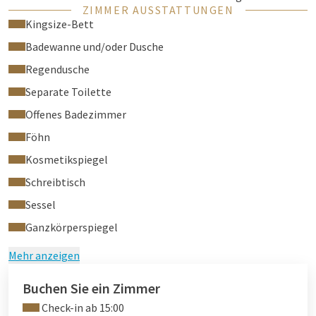
ZIMMER AUSSTATTUNGEN
sind nur in Superior-Zimmern und Superior-Zimmern mit
Kingsize-Bett
Balkon erlaubt.
Badewanne und/oder Dusche
Die Nutzung unseres Spas ist nicht im Preis inbegriffen und
Regendusche
kostet zusätzlich 25 € pro Erwachsenem (10 € pro Kind).
Separate Toilette
Cot: an additional charge of €15 per stay.
Offenes Badezimmer
Föhn
Kosmetikspiegel
Schreibtisch
Sessel
Ganzkörperspiegel
Mehr anzeigen
Buchen Sie ein Zimmer
Check-in ab 15:00