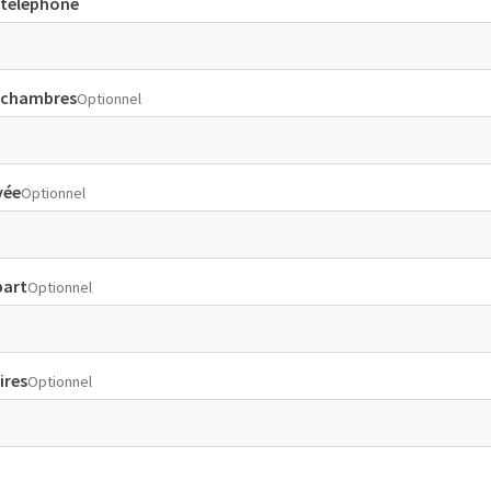
téléphone
 chambres
Optionnel
vée
Optionnel
part
Optionnel
res
Optionnel