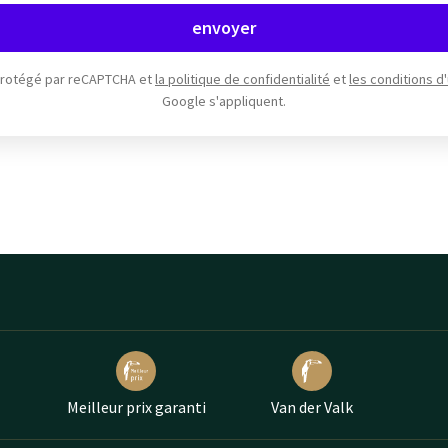
envoyer
 protégé par reCAPTCHA et
la politique de confidentialité
et
les conditions d'
Google s'appliquent.
Meilleur prix garanti
Van der Valk