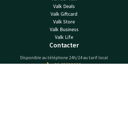
Valk Deals
Valk Giftcard
Valk Store
Valk Business
Valk Life
Contacter
Disponible au téléphone 24h/24 au tarif local
+32 63233222
Disponible par e-mail
Contact
Compte
FR
info@luxembourg.valk.com
Réserver
Hotel Luxembourg-Arlon
Route de Longwy 596
6700 Arlon
Arlon