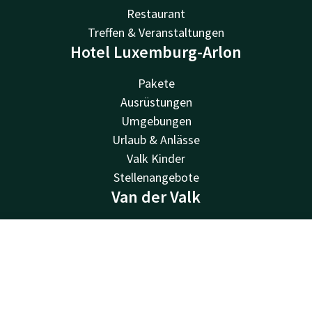
Restaurant
Treffen & Veranstaltungen
Hotel Luxemburg-Arlon
Pakete
Ausrüstungen
Umgebungen
Urlaub & Anlässe
Valk Kinder
Stellenangebote
Van der Valk
Van der Valk
Valk Angebote
Kontakt
Account
DE
Valk-Geschenkkarte
Jetzt buchen
Valk Store
Valk Geschäft