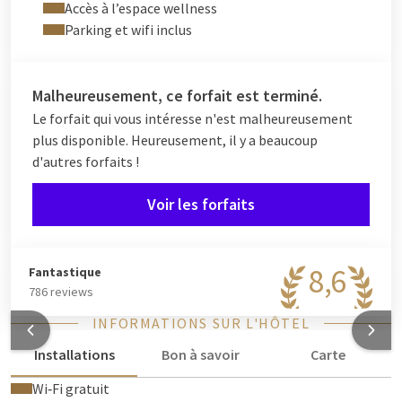
ont marqué des générations. Une soirée parfaite pour
Accès à l’espace wellness
chanter, sourire et partager un moment unique, que ce soit en
Parking et wifi inclus
couple, entre amis ou en famille.
L’expérience se prolonge avec
une nuit sur place
, l’accès à
Malheureusement, ce forfait est terminé.
l’espace wellness (sur réservation) et un
petit-déjeuner
Le forfait qui vous intéresse n'est malheureusement
buffet
le lendemain matin.
plus disponible. Heureusement, il y a beaucoup
Une escapade musicale et gourmande pour vivre pleinement
d'autres forfaits !
l’esprit Beatles et repartir avec des souvenirs inoubliables.
Voir les forfaits
8,6
Fantastique
786 reviews
INFORMATIONS SUR L'HÔTEL
Installations
Bon à savoir
Carte
Wi‑Fi gratuit