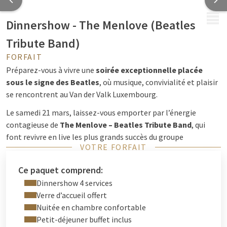
MENU
Dinnershow - The Menlove (Beatles
Tribute Band)
FORFAIT
Préparez-vous à vivre une
soirée exceptionnelle placée
sous le signe des Beatles
, où musique, convivialité et plaisir
se rencontrent au Van der Valk Luxembourg.
Le samedi 21 mars, laissez-vous emporter par l’énergie
contagieuse de
The Menlove – Beatles Tribute Band
, qui
font revivre en live les plus grands succès du groupe
VOTRE FORFAIT
légendaire. Des premières notes iconiques aux hymnes
intemporels, chaque titre replonge le public dans l’âge d’or
Ce paquet comprend:
des Fab Four, dans une ambiance festive, chaleureuse et
Dinnershow 4 services
résolument joyeuse.
Verre d’accueil offert
Installez-vous confortablement et profitez d’un
dîner-
Nuitée en chambre confortable
spectacle 4 services
, rythmé par les mélodies mythiques qui
Petit-déjeuner buffet inclus